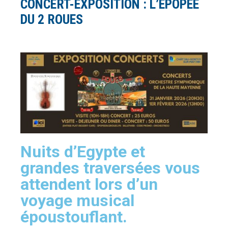
CONCERT-EXPOSITION : L’ÉPOPÉE
DU 2 ROUES
Nuits d’Egypte et
grandes traversées vous
attendent lors d’un
voyage musical
époustouflant.