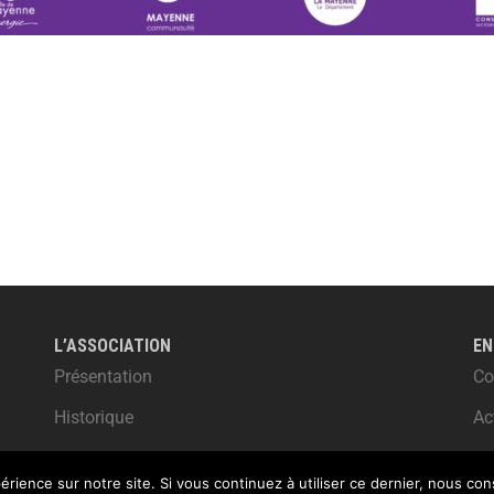
L’ASSOCIATION
EN
Présentation
Co
Historique
Ac
érience sur notre site. Si vous continuez à utiliser ce dernier, nous co
|
Espace membres