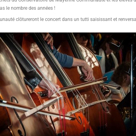
pas le nombre des années !
uté clôtureront le concert dans un tutti saisissant et renversa