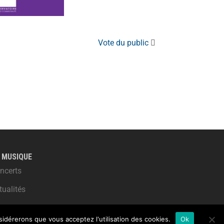
Vote du public
 MUSIQUE
ncerts
tualités
nsidérerons que vous acceptez l'utilisation des cookies.
Ok