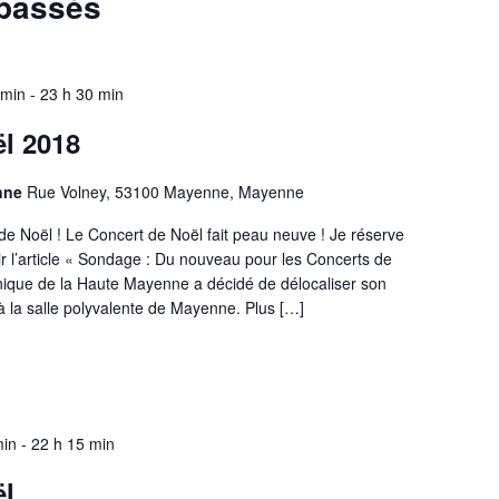
passés
 min
-
23 h 30 min
l 2018
enne
Rue Volney, 53100 Mayenne, Mayenne
e Noël ! Le Concert de Noël fait peau neuve ! Je réserve
oir l’article « Sondage : Du nouveau pour les Concerts de
nique de la Haute Mayenne a décidé de délocaliser son
 à la salle polyvalente de Mayenne. Plus […]
min
-
22 h 15 min
ël