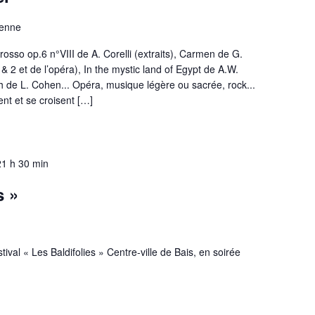
enne
osso op.6 n°VIII de A. Corelli (extraits), Carmen de G.
 & 2 et de l’opéra), In the mystic land of Egypt de A.W.
h de L. Cohen... Opéra, musique légère ou sacrée, rock...
nt et se croisent […]
21 h 30 min
s »
ival « Les Baldifolies » Centre-ville de Bais, en soirée