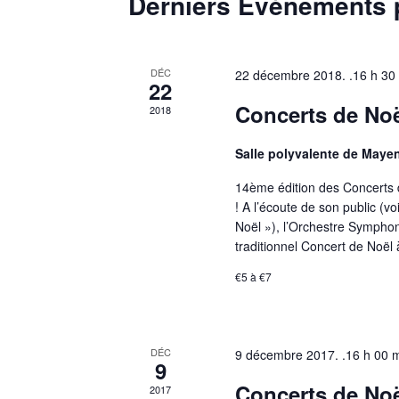
Calendrier
Derniers Évènements 
de
DÉC
22 décembre 2018. .16 h 30
Évènements
22
Concerts de Noë
2018
Salle polyvalente de May
14ème édition des Concerts d
! A l’écoute de son public (v
Noël »), l’Orchestre Sympho
traditionnel Concert de Noël
€5 à €7
DÉC
9 décembre 2017. .16 h 00 
9
Concerts de No
2017