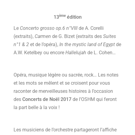
ème
13
édition
Le
Concerto grosso op.6 n°VIII
de A. Corelli
(extraits),
Carmen
de G. Bizet (extraits des
Suites
n°1 & 2
et de l’opéra),
In the mystic land of Egypt
de
A.W. Ketelbey ou encore
Hallelujah
de L. Cohen…
Opéra, musique légère ou sacrée, rock… Les notes
et les mots se mêlent et se croisent pour vous
raconter de merveilleuses histoires à l’occasion
des
Concerts de Noël 2017
de l’OSHM qui feront
la part belle à la voix !
Les musiciens de l’orchestre partageront l’affiche