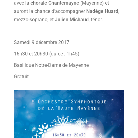
avec la
chorale Chantemayne
(Mayenne) et
auront la chance d’accompagner
Nadège Huard
,
mezzo-soprano, et
Julien Michaud
, ténor.
Samedi 9 décembre 2017
16h30 et 20h30 (durée : 1h45)
Basilique Notre-Dame de Mayenne
Gratuit