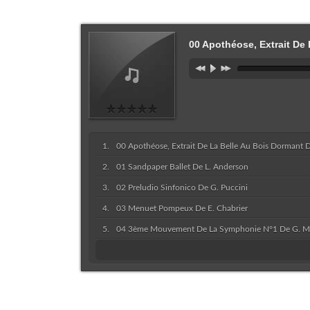
00 Apothéose, Extrait De 
00 Apothéose, Extrait De La Belle Au Bois Dormant De
01 Sandpaper Ballet De L. Anderson
02 Preludio Sinfonico De G. Puccini
03 Menuet Pompeux De E. Chabrier
04 3ème Mouvement De La Symphonie N°1 De G. M