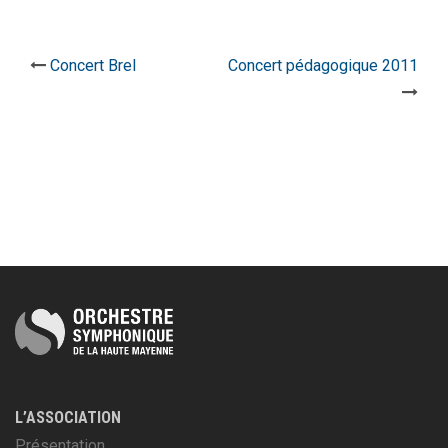
Navigation
Concert Brel
Concert pédagogique 2011
d’article
L’ASSOCIATION
Présentation