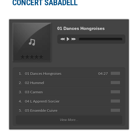
CONCERT SABADELL
01 Dances Hongroises
01 Dances Hongroises
04:27
02 Hummel
03 Carmen
04 L Apprenti Sorcier
05 Ensemble Cuivre
View More...