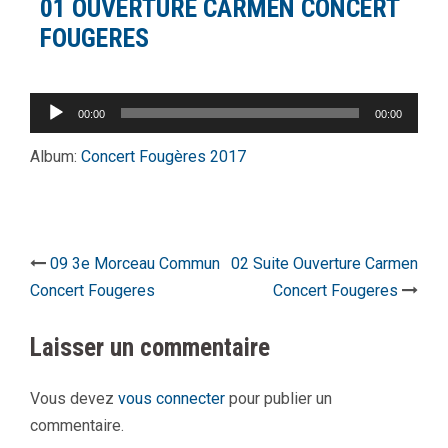
01 OUVERTURE CARMEN CONCERT
FOUGERES
Lecteur
00:00
00:00
audio
Album:
Concert Fougères 2017
Navigation
09 3e Morceau Commun
02 Suite Ouverture Carmen
Concert Fougeres
Concert Fougeres
d’article
Laisser un commentaire
Vous devez
vous connecter
pour publier un
commentaire.