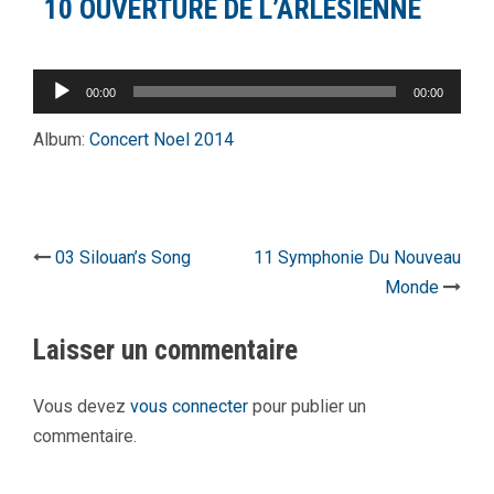
10 OUVERTURE DE L’ARLESIENNE
Lecteur
00:00
00:00
audio
Album:
Concert Noel 2014
Navigation
03 Silouan’s Song
11 Symphonie Du Nouveau
Monde
d’article
Laisser un commentaire
Vous devez
vous connecter
pour publier un
commentaire.